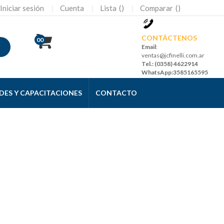
Iniciar sesión
Cuenta
Lista
Comparar
CONTÁCTENOS
00
Email
:
ventas@jcfinelli.com.ar
Tel
.: (0358) 4622914
WhatsApp
:3585165595
ES Y CAPACITACIONES
CONTACTO