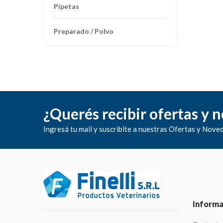
Pipetas
Línea ambiental
Peluquería y Cosmética
Preparado / Polvo
Insumos médicos
Collares Isabelinos
Instrumentos y Equipos
Herraduras para caballo
¿Querés recibir ofertas y 
Huesos de cuero
Ingresá tu mail y suscribite a nuestras Ofertas y Nove
Informa