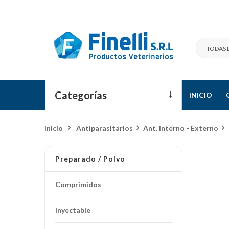
Categorías
INICIO
Ofertas Y Promociones
Inicio
>
Antiparasitarios
>
Ant. Interno - Externo
>
Grandes Animales
Preparado
/ Polvo
Medicamentos
Antiparasitarios
Comprimidos
Accesorios mascotas
Inyectable
Alimentos