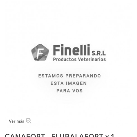
Medicamentos
Antiparasitarios
Accesorios mascotas
Alimentos
Línea ambiental
Peluquería y Cosmética
Insumos médicos
Collares Isabelinos
Instrumentos y Equipos
Herraduras para caballo
Huesos de cuero
Ver más
GANAFORT - FLURALAFORT x 1