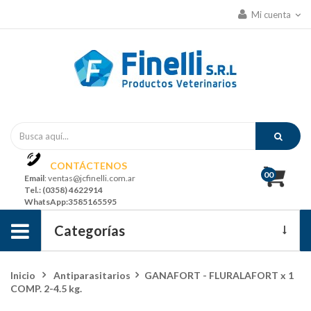
Mi cuenta
CONTÁCTENOS
00
Email
: ventas@jcfinelli.com.ar
Tel
.: (0358) 4622914
WhatsApp
:3585165595
Navegación
Categorías
de
Ofertas Y Promociones
Inicio
>
Antiparasitarios
>
GANAFORT - FLURALAFORT x 1
palanca
COMP. 2-4.5 kg.
Grandes Animales