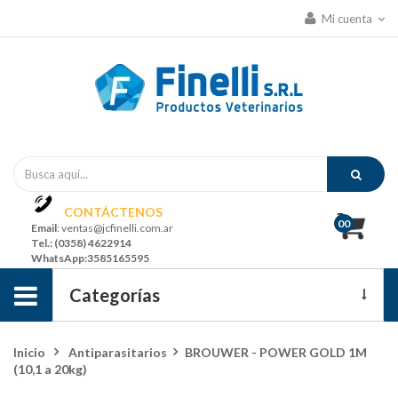
Mi cuenta
CONTÁCTENOS
00
Email
: ventas@jcfinelli.com.ar
Tel
.: (0358) 4622914
WhatsApp
:3585165595
Navegación
Categorías
de
Ofertas Y Promociones
Inicio
>
Antiparasitarios
>
BROUWER - POWER GOLD 1M
palanca
(10,1 a 20kg)
Grandes Animales