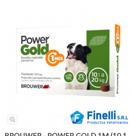
Medicamentos
Antiparasitarios
Accesorios mascotas
Alimentos
Línea ambiental
Peluquería y Cosmética
Insumos médicos
Collares Isabelinos
Instrumentos y Equipos
Herraduras para caballo
Huesos de cuero
BROUWER - POWER GOLD 1M (10,1