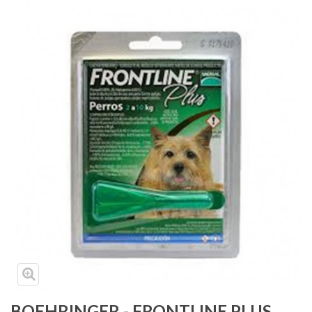
Medicamentos
Antiparasitarios
Accesorios mascotas
Alimentos
Línea ambiental
Peluquería y Cosmética
Insumos médicos
Collares Isabelinos
Instrumentos y Equipos
Herraduras para caballo
Huesos de cuero
BOEHRINGER - FRONTLINE PLUS