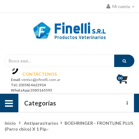
Mi cuenta
CONTÁCTENOS
00
Email
: ventas@jcfinelli.com.ar
Tel
.: (0358) 4622914
WhatsApp
:3585165595
Navegación
Categorías
de
Ofertas Y Promociones
Inicio
>
Antiparasitarios
>
BOEHRINGER - FRONTLINE PLUS
palanca
(Perro chico) X 1 Pip.-
Grandes Animales